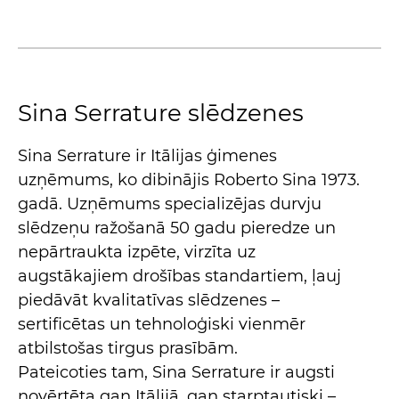
Sina Serrature slēdzenes
Sina Serrature ir Itālijas ģimenes
uzņēmums, ko dibinājis Roberto Sina 1973.
gadā. Uzņēmums specializējas durvju
slēdzeņu ražošanā 50 gadu pieredze un
nepārtraukta izpēte, virzīta uz
augstākajiem drošības standartiem, ļauj
piedāvāt kvalitatīvas slēdzenes –
sertificētas un tehnoloģiski vienmēr
atbilstošas tirgus prasībām.
Pateicoties tam, Sina Serrature ir augsti
novērtēta gan Itālijā, gan starptautiski –