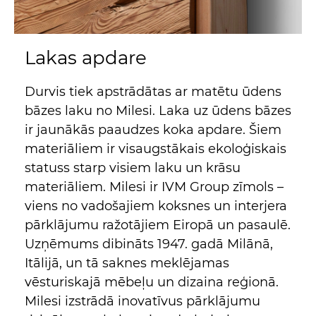
Lakas apdare
Durvis tiek apstrādātas ar matētu ūdens
bāzes laku no Milesi. Laka uz ūdens bāzes
ir jaunākās paaudzes koka apdare. Šiem
materiāliem ir visaugstākais ekoloģiskais
statuss starp visiem laku un krāsu
materiāliem. Milesi ir IVM Group zīmols –
viens no vadošajiem koksnes un interjera
pārklājumu ražotājiem Eiropā un pasaulē.
Uzņēmums dibināts 1947. gadā Milānā,
Itālijā, un tā saknes meklējamas
vēsturiskajā mēbeļu un dizaina reģionā.
Milesi izstrādā inovatīvus pārklājumu