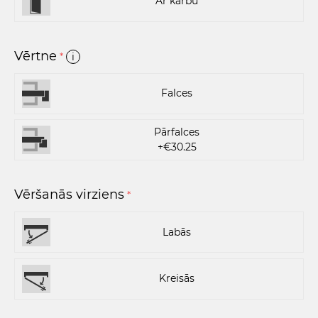
Ar kārbu
Vērtne
*
i
Falces
Pārfalces
+€30.25
Vēršanās virziens
*
Labās
Kreisās