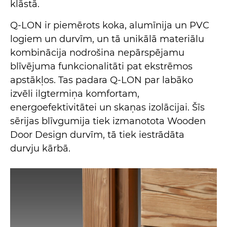
klāstā.
Q-LON ir piemērots koka, alumīnija un PVC
logiem un durvīm, un tā unikālā materiālu
kombinācija nodrošina nepārspējamu
blīvējuma funkcionalitāti pat ekstrēmos
apstākļos. Tas padara Q-LON par labāko
izvēli ilgtermiņa komfortam,
energoefektivitātei un skaņas izolācijai. Šīs
sērijas blīvgumija tiek izmanotota Wooden
Door Design durvīm, tā tiek iestrādāta
durvju kārbā.