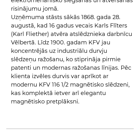
elektromehānisko slēgšanas un atvēršanas
risinājumu jomā.
Uzņēmuma stāsts sākās 1868. gada 28.
augustā, kad 16 gadus vecais Karls Flīters
(Karl Fliether) atvēra atslēdznieka darbnīcu
Vēlbertā. Līdz 1900. gadam KFV jau
koncentrējās uz industriālu durvju
slēdzeņu ražošanu, ko stiprināja pirmie
patenti un modernas ražošanas līnijas. Pēc
klienta izvēles durvis var aprīkot ar
modernu KFV 116 1/2 magnētisko slēdzeni,
kas komplektā ietver arī elegantu
magnētisko pretplāksni.