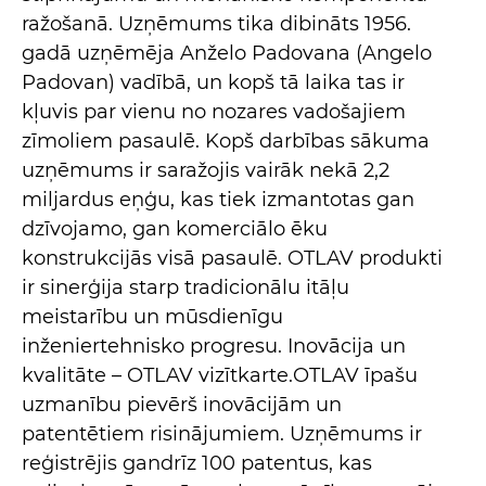
ražošanā. Uzņēmums tika dibināts 1956.
gadā uzņēmēja Anželo Padovana (Angelo
Padovan) vadībā, un kopš tā laika tas ir
kļuvis par vienu no nozares vadošajiem
zīmoliem pasaulē. Kopš darbības sākuma
uzņēmums ir saražojis vairāk nekā 2,2
miljardus eņģu, kas tiek izmantotas gan
dzīvojamo, gan komerciālo ēku
konstrukcijās visā pasaulē. OTLAV produkti
ir sinerģija starp tradicionālu itāļu
meistarību un mūsdienīgu
inženiertehnisko progresu. Inovācija un
kvalitāte – OTLAV vizītkarte.OTLAV īpašu
uzmanību pievērš inovācijām un
patentētiem risinājumiem. Uzņēmums ir
reģistrējis gandrīz 100 patentus, kas