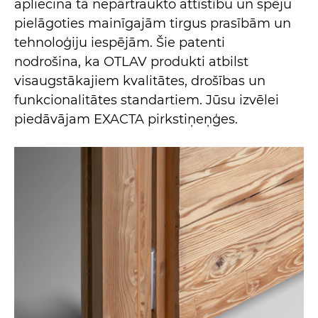
apliecina tā nepārtraukto attīstību un spēju
pielāgoties mainīgajām tirgus prasībām un
tehnoloģiju iespējām. Šie patenti
nodrošina, ka OTLAV produkti atbilst
visaugstākajiem kvalitātes, drošības un
funkcionalitātes standartiem. Jūsu izvēlei
piedāvājam EXACTA pirkstiņeņģes.