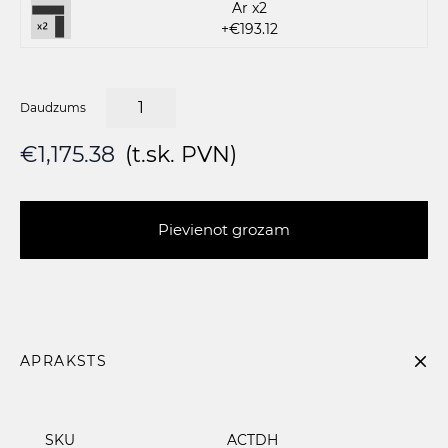
Ar x2
+€193.12
Daudzums
€1,175.38
(t.sk. PVN)
Pievienot grozam
APRAKSTS
SKU
ACTDH