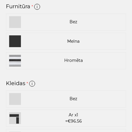
Furnitūra
*
i
Bez
Melna
Hromēta
Kleidas
*
i
Bez
Ar x1
+€96.56