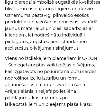
ilgu pieredzi simbolizē augstākās kvalitātes
blīvējumu risinājumus logiem un durvīm.
Uzņēmums pastāvīgi pilnveido esošos
produktus un ražošanas procesus, izstrādā
jaunus materiālus un cieši sadarbojas ar
klientiem, lai nodrošinātu individuāli
pielāgotus, augstākajiem standartiem
atbilstošus blīvējuma risinājumus.
Viens no izcilākajiem piemēriem ir Q-LON
– Schlegel augstas veiktspējas blīvējums,
kas izgatavots no poliuretāna putu serdes,
nodrošinot izcilu izturību un formu
atjaunošanos pat intensīvā lietošanā.
Ārējais slānis ir reljefs polietilēna
pārklājums, kas ir izturīgs pret
laikapstākļiem un pieejams plašā krāsu