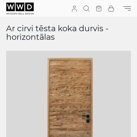
Pāriet uz saturu
Meklēt
Tāme
Grozs
Ar cirvi tēsta koka durvis -
horizontālas