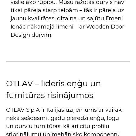
vislielāko rūpību. Mūsu ražotās durvis nav
tikai pāreja starp telpām – tās ir pāreja uz
jaunu kvalitātes, dizaina un sajūtu līmeni.
Ienāc nākamajā līmenī – ar Wooden Door
Design durvīm.
OTLAV – līderis eņģu un
furnitūras risinājumos
OTLAV S.p.A ir Itālijas uzņēmums ar vairāk
nekā sešdesmit gadu pieredzi eņģu, logu
un durvju furnitūras, kā arī citu profilu
stiprinājumu un mehānisko komponentu