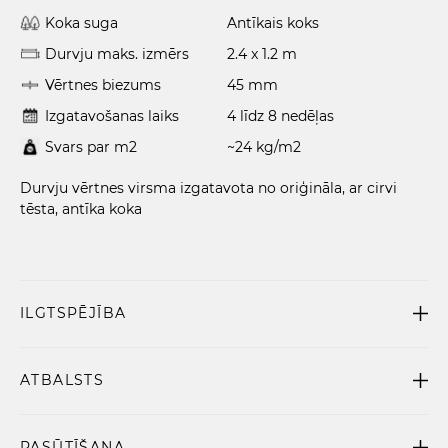
Koka suga
Antīkais koks
Durvju maks. izmērs
2.4 x 1.2 m
Vērtnes biezums
45 mm
Izgatavošanas laiks
4 līdz 8 nedēļas
Svars par m2
~24 kg/m2
Durvju vērtnes virsma izgatavota no oriģināla, ar cirvi
tēsta, antīka koka
ILGTSPĒJĪBA
ATBALSTS
PASŪTĪŠANA