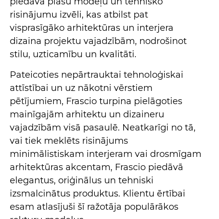
piedāvā plašu modeļu un tehnisko
risinājumu izvēli, kas atbilst pat
visprasīgāko arhitektūras un interjera
dizaina projektu vajadzībām, nodrošinot
stilu, uzticamību un kvalitāti.
Pateicoties nepārtrauktai tehnoloģiskai
attīstībai un uz nākotni vērstiem
pētījumiem, Frascio turpina pielāgoties
mainīgajām arhitektu un dizaineru
vajadzībām visā pasaulē. Neatkarīgi no tā,
vai tiek meklēts risinājums
minimālistiskam interjeram vai drosmīgam
arhitektūras akcentam, Frascio piedāvā
elegantus, oriģinālus un tehniski
izsmalcinātus produktus. Klientu ērtībai
esam atlasījuši šī ražotāja populārākos