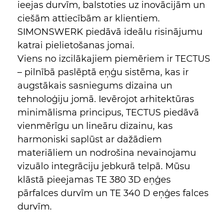
ieejas durvīm, balstoties uz inovācijām un
ciešām attiecībām ar klientiem.
SIMONSWERK piedāvā ideālu risinājumu
katrai pielietošanas jomai.
Viens no izcilākajiem piemēriem ir TECTUS
– pilnībā paslēptā eņģu sistēma, kas ir
augstākais sasniegums dizaina un
tehnoloģiju jomā. Ievērojot arhitektūras
minimālisma principus, TECTUS piedāvā
vienmērīgu un lineāru dizainu, kas
harmoniski saplūst ar dažādiem
materiāliem un nodrošina nevainojamu
vizuālo integrāciju jebkurā telpā. Mūsu
klāstā pieejamas TE 380 3D eņģes
pārfalces durvīm un TE 340 D eņģes falces
durvīm.