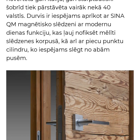
šobrīd tiek pārstāvēta vairāk nekā 40
valstīs. Durvis ir iespējams aprīkot ar SINA
QM magnētisko slēdzeni ar modernu
dienas funkciju, kas ļauj nofiksēt mēlīti
slēdzenes korpusā, kā arī ar piecu punktu
cilindru, ko iespējams slēgt no abām
pusēm.