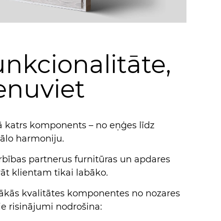
nkcionalitāte,
enuviet
urā katrs komponents – no eņģes līdz
uālo harmoniju.
arbības partnerus furnitūras un apdares
t klientam tikai labāko.
tākās kvalitātes komponentes no nozares
e risinājumi nodrošina: