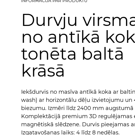
INFORMĀCIJA PAR PRODUKTU
Durvju virsm
no antīkā ko
tonēta baltā
krāsā
Iekšdurvis no masīva antīkā koka ar balti
wash) ar horizontālu dēļu izvietojumu u
biezumu. Izmēri līdz 2400 mm augstumā
Komplektācijā premium 3D regulējamas 
magnētiskā slēdzene. Durvis pieejamas arī
Izgatavošanas laiks: 4 līdz 8 nedēļas.