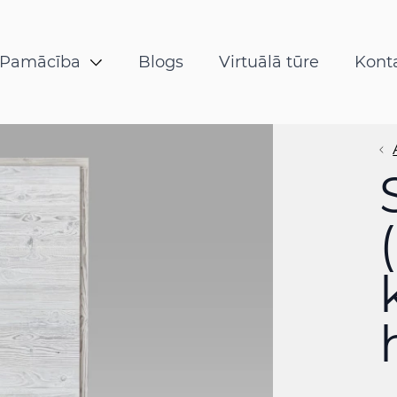
Trīsslāņu
 instrukcija un BUJ
Durvju instr
Pamācība
Blogs
Virtuālā tūre
Kont
plātnes