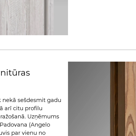
rnitūras
āk nekā sešdesmit gadu
 arī citu profilu
 ražošanā. Uzņēmums
o Padovana (Angelo
ļuvis par vienu no