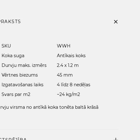
PRAKSTS
SKU
WWH
Koka suga
Antīkais koks
Durvju maks. izmērs
2.4 x 1.2 m
Vērtnes biezums
45 mm
Izgatavošanas laiks
4 līdz 8 nedēļas
Svars par m2
~24 kg/m2
rvju virsma no antīkā koka tonēta baltā krāsā
GTSPĒJĪBA