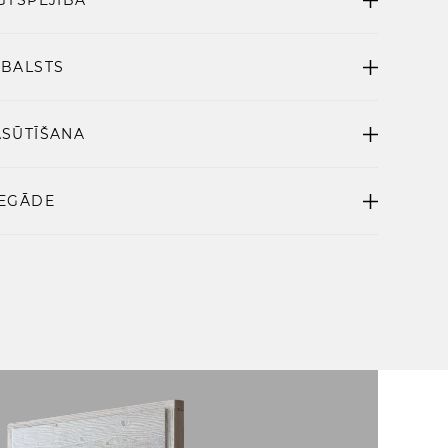
TBALSTS
ASŪTĪŠANA
IEGĀDE