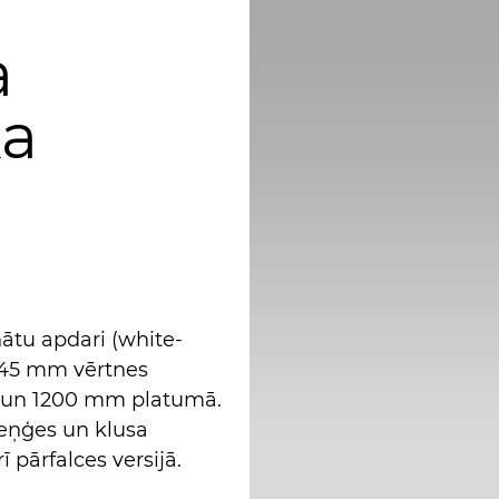
a
ka
nātu apdari (white-
n 45 mm vērtnes
 un 1200 mm platumā.
eņģes un klusa
 pārfalces versijā.