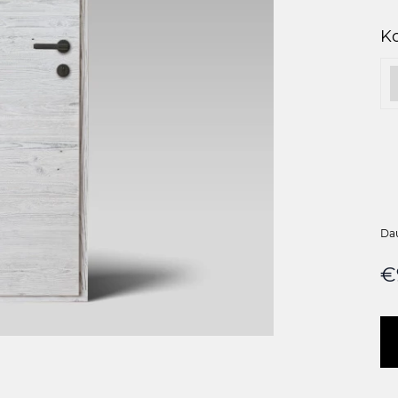
Ko
Da
€