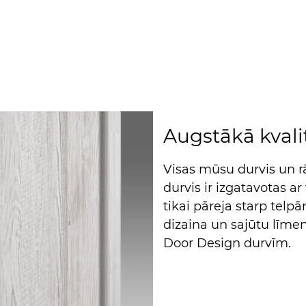
Augstākā kvali
Visas mūsu durvis un rā
durvis ir izgatavotas ar
tikai pāreja starp telpā
dizaina un sajūtu līme
Door Design durvīm.