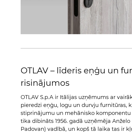
OTLAV – līderis eņģu un fu
risinājumos
OTLAV S.p.A ir Itālijas uzņēmums ar vair
pieredzi eņģu, logu un durvju furnitūras, kā
stiprinājumu un mehānisko komponentu
tika dibināts 1956. gadā uzņēmēja Anžel
Padovan) vadībā, un kopš tā laika tas ir k