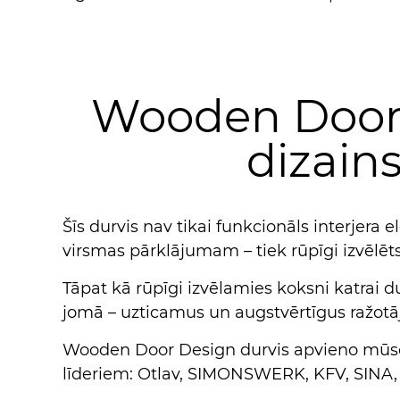
Wooden Door D
dizain
Šīs durvis nav tikai funkcionāls interjera
virsmas pārklājumam – tiek rūpīgi izvēlēts
Tāpat kā rūpīgi izvēlamies koksni katrai d
jomā – uzticamus un augstvērtīgus ražotā
Wooden Door Design durvis apvieno mūsdi
līderiem: Otlav, SIMONSWERK, KFV, SINA, F