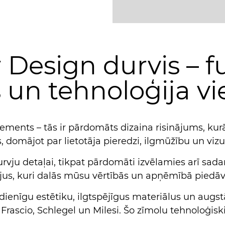
esign durvis – fu
s un tehnoloģija vi
 elements – tās ir pārdomāts dizaina risinājums, k
, domājot par lietotāja pieredzi, ilgmūžību un viz
urvju detaļai, tikpat pārdomāti izvēlamies arī sad
jus, kuri dalās mūsu vērtībās un apņēmībā piedāvā
enīgu estētiku, ilgtspējīgus materiālus un augs
rascio, Schlegel un Milesi. Šo zīmolu tehnoloģiski