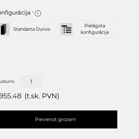
nfigurācija
*
i
Pielāgota
Standarta Durvis
konfigurācija
udzums
955.48
(t.sk. PVN)
Pievienot grozam