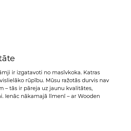
tāte
mji ir izgatavoti no masīvkoka. Katras
 vislielāko rūpību. Mūsu ražotās durvis nav
m – tās ir pāreja uz jaunu kvalitātes,
ni. Ienāc nākamajā līmenī – ar Wooden