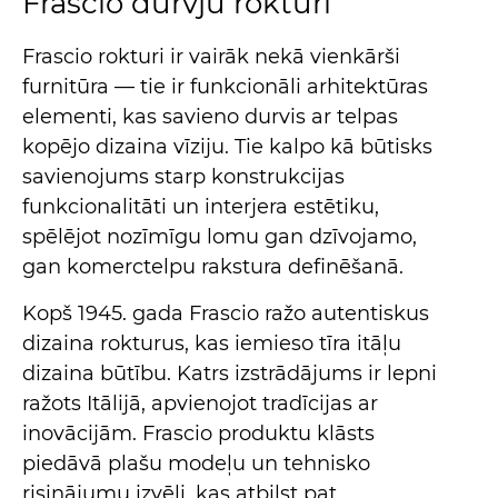
Frascio durvju rokturi
Frascio rokturi ir vairāk nekā vienkārši
furnitūra — tie ir funkcionāli arhitektūras
elementi, kas savieno durvis ar telpas
kopējo dizaina vīziju. Tie kalpo kā būtisks
savienojums starp konstrukcijas
funkcionalitāti un interjera estētiku,
spēlējot nozīmīgu lomu gan dzīvojamo,
gan komerctelpu rakstura definēšanā.
Kopš 1945. gada Frascio ražo autentiskus
dizaina rokturus, kas iemieso tīra itāļu
dizaina būtību. Katrs izstrādājums ir lepni
ražots Itālijā, apvienojot tradīcijas ar
inovācijām. Frascio produktu klāsts
piedāvā plašu modeļu un tehnisko
risinājumu izvēli, kas atbilst pat