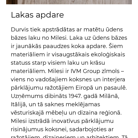
Lakas apdare
Durvis tiek apstrādātas ar matētu ūdens
bāzes laku no Milesi. Laka uz ūdens bāzes
ir jaunākās paaudzes koka apdare. Šiem
materiāliem ir visaugstākais ekoloģiskais
statuss starp visiem laku un krāsu
materiāliem. Milesi ir IVM Group zīmols –
viens no vadošajiem koksnes un interjera
pārklājumu ražotājiem Eiropā un pasaulē.
Uzņēmums dibināts 1947. gadā Milānā,
Itālijā, un tā saknes meklējamas
vēsturiskajā mēbeļu un dizaina reģionā.
Milesi izstrādā inovatīvus pārklājumu
risinājumus koksnei, sadarbojoties ar
ražotājiem, dizaineriem un arhitektiem. Tā