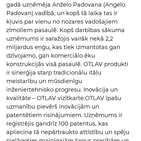
gadā uzņēmēja Anželo Padovana (Angelo
Padovan) vadībā, un kopš tā laika tas ir
kļuvis par vienu no nozares vadošajiem
zīmoliem pasaulē. Kopš darbības sākuma
uzņēmums ir saražojis vairāk nekā 2,2
miljardus eņģu, kas tiek izmantotas gan
dzīvojamo, gan komerciālo ēku
konstrukcijās visā pasaulē. OTLAV produkti
ir sinerģija starp tradicionālu itāļu
meistarību un mūsdienīgu
inženiertehnisko progresu. Inovācija un
kvalitāte – OTLAV vizītkarte.OTLAV īpašu
uzmanību pievērš inovācijām un
patentētiem risinājumiem. Uzņēmums ir
reģistrējis gandrīz 100 patentus, kas
apliecina tā nepārtraukto attīstību un spēju
pielāgoties mainīgajām tirgus prasībām un