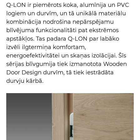
Q-LON ir piemērots koka, alumīnija un PVC
logiem un durvīm, un tā unikālā materiālu
kombinācija nodrošina nepārspējamu
blīvējuma funkcionalitāti pat ekstrēmos
apstākļos. Tas padara Q-LON par labāko
izvēli ilgtermiņa komfortam,
energoefektivitātei un skaņas izolācijai. Šīs
sērijas blīvgumija tiek izmanotota Wooden
Door Design durvīm, tā tiek iestrādāta
durvju kārbā.