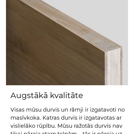
Augstākā kvalitāte
Visas mūsu durvis un rāmji ir izgatavoti no
masīvkoka. Katras durvis ir izgatavotas ar
vislielāko rūpību. Mūsu ražotās durvis nav
tikai pāreja starp telpām – tās ir pāreja uz