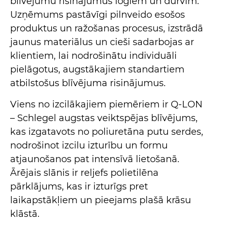
blīvējumu risinājumus logiem un durvīm.
Uzņēmums pastāvīgi pilnveido esošos
produktus un ražošanas procesus, izstrādā
jaunus materiālus un cieši sadarbojas ar
klientiem, lai nodrošinātu individuāli
pielāgotus, augstākajiem standartiem
atbilstošus blīvējuma risinājumus.
Viens no izcilākajiem piemēriem ir Q-LON
– Schlegel augstas veiktspējas blīvējums,
kas izgatavots no poliuretāna putu serdes,
nodrošinot izcilu izturību un formu
atjaunošanos pat intensīvā lietošanā.
Ārējais slānis ir reljefs polietilēna
pārklājums, kas ir izturīgs pret
laikapstākļiem un pieejams plašā krāsu
klāstā.