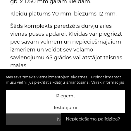
gb. x 1250 mm garām kleidām.
Kleidu platums 70 mm, biezums 12 mm.
Šāds komplekts paredzēts durvju ailes
vienas puses apdarei. Kleidas var piegriezt
pēc savām vēlmēm un nepieciešmajaiem
izmēriem un veidot sev vēlamo
savienojumu 45 grādos vai atstājot taisnas
malas.
Mēs savā tīmekļa vietnē izmantojam sīkdatnes. Turpinot izmantot
mūsu vietni, jūs piekrītat sīkdatņu izmantošanai.
Vairāk informācijas
Pieņemt
Iestatījumi
Nepieciešama palīdzība?
Noraidīt