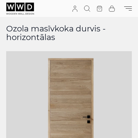
Pāriet uz saturu
Meklēt
Tāme
Grozs
Ozola masīvkoka durvis -
horizontālas