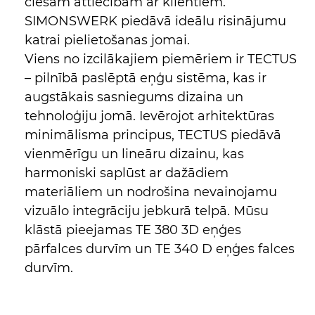
ciešām attiecībām ar klientiem.
SIMONSWERK piedāvā ideālu risinājumu
katrai pielietošanas jomai.
Viens no izcilākajiem piemēriem ir TECTUS
– pilnībā paslēptā eņģu sistēma, kas ir
augstākais sasniegums dizaina un
tehnoloģiju jomā. Ievērojot arhitektūras
minimālisma principus, TECTUS piedāvā
vienmērīgu un lineāru dizainu, kas
harmoniski saplūst ar dažādiem
materiāliem un nodrošina nevainojamu
vizuālo integrāciju jebkurā telpā. Mūsu
klāstā pieejamas TE 380 3D eņģes
pārfalces durvīm un TE 340 D eņģes falces
durvīm.