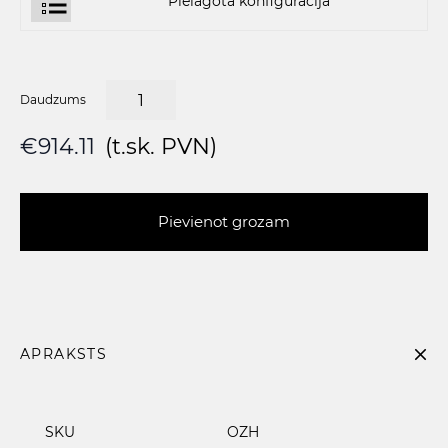
Pielāgota konfigurācija
Daudzums
€914.11
(t.sk. PVN)
Pievienot grozam
APRAKSTS
SKU
OZH