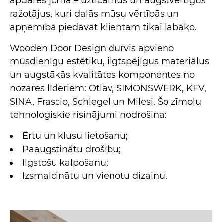
apdares jomā – uzticamus un augstvērtīgus
ražotājus, kuri dalās mūsu vērtībās un
apņēmībā piedāvāt klientam tikai labāko.
Wooden Door Design durvis apvieno
mūsdienīgu estētiku, ilgtspējīgus materiālus
un augstākās kvalitātes komponentes no
nozares līderiem: Otlav, SIMONSWERK, KFV,
SINA, Frascio, Schlegel un Milesi. Šo zīmolu
tehnoloģiskie risinājumi nodrošina:
Ērtu un klusu lietošanu;
Paaugstinātu drošību;
Ilgstošu kalpošanu;
Izsmalcinātu un vienotu dizainu.