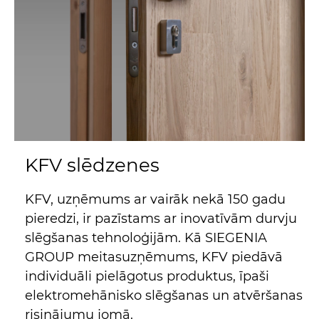
KFV slēdzenes
KFV, uzņēmums ar vairāk nekā 150 gadu
pieredzi, ir pazīstams ar inovatīvām durvju
slēgšanas tehnoloģijām. Kā SIEGENIA
GROUP meitasuzņēmums, KFV piedāvā
individuāli pielāgotus produktus, īpaši
elektromehānisko slēgšanas un atvēršanas
risinājumu jomā.