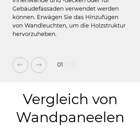
Innenwände und -decken oder für
Möbe
Gebäudefassaden verwendet werden
ein 
können. Erwägen Sie das Hinzufügen
könn
von Wandleuchten, um die Holzstruktur
ver
hervorzuheben.
01
/
02
Vergleich von
Wandpaneelen