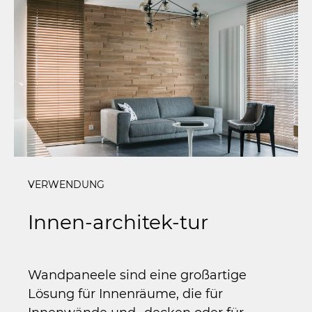
VERWENDUNG
VER
Innen-architek-tur
Mö
Wandpaneele sind eine großartige
Eine
Lösung für Innenräume, die für
Prod