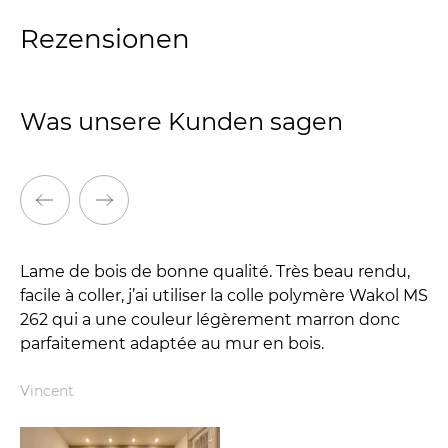
Rezensionen
Was unsere Kunden sagen
Lame de bois de bonne qualité. Très beau rendu,
To
facile à coller, j’ai utiliser la colle polymère Wakol MS
ge
262 qui a une couleur légèrement marron donc
Qu
parfaitement adaptée au mur en bois.
Br
ge
Vincent
si
ma
Au