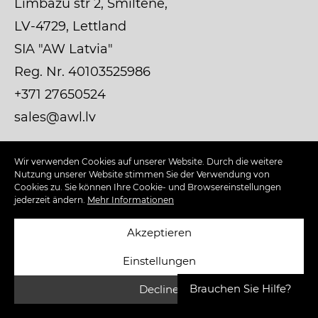
Limbazu str 2, Smiltene,
LV-4729, Lettland
SIA "AW Latvia"
Reg. Nr. 40103525986
+371 27650524
sales@awl.lv
Wir verwenden Cookies auf unserer Website. Durch die weitere
Nutzung unserer Website stimmen Sie der Verwendung von
Kundendienst
Cookies zu. Sie können Ihre Cookie- und Browsereinstellungen
jederzeit ändern.
Mehr Informationen
Versand und Rücksendungen
Akzeptieren
FAQ zu Wandpaneelen
Einstellungen
FAQ zu Türen
Brauchen Sie Hilfe?
Decline
Datenschutz-Bestimmungen