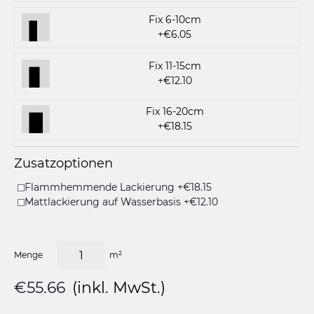
Fix 6-10cm
+€6.05
Fix 11-15cm
+€12.10
Fix 16-20cm
+€18.15
Zusatzoptionen
Flammhemmende Lackierung +€18.15
Mattlackierung auf Wasserbasis +€12.10
Menge
m²
€55.66
(inkl. MwSt.)