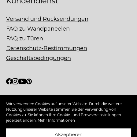
Kundendienst
Versand und Rücksendungen
FAQ zu Wandpaneelen
FAQ zu Türen
Datenschutz-Bestimmungen
Geschäftsbedingungen
Wir verwenden Cookies auf unserer Website. Durch die weitere
Fragen Sie nach unserem
Nutzung unserer Website stimmen Sie der Verwendung von
FSC® C130511-zertifizierten
Cookies zu. Sie können Ihre Cookie- und Browsereinstellungen
Material
jederzeit ändern.
Mehr Informationen
Akzeptieren
Copyright © 2026 WOODEN WALL DESIGN. All rights