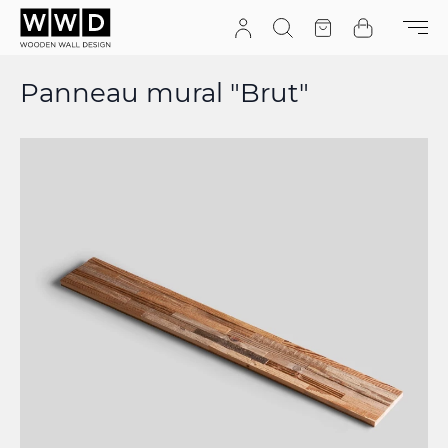
Aller au contenu
Recherche
Devis
Cart
Panneau mural "Brut"