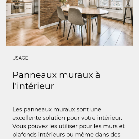
USAGE
USAG
Panneaux muraux à
Pa
l'intérieur
lu
Les panneaux muraux sont une
Pens
excellente solution pour votre intérieur.
ou d
Vous pouvez les utiliser pour les murs et
vale
plafonds intérieurs ou même dans des
La l