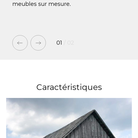
meubles sur mesure.
fenê
moye
01
/
02
Caractéristiques