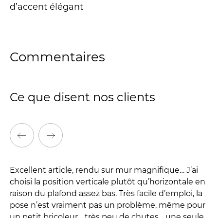
d’accent élégant
Commentaires
Ce que disent nos clients
Excellent article, rendu sur mur magnifique… J’ai
Po
choisi la position verticale plutôt qu’horizontale en
l’
raison du plafond assez bas. Très facile d’emploi, la
Tr
pose n’est vraiment pas un problème, même pour
un petit bricoleur… très peu de chutes… une seule
Ra