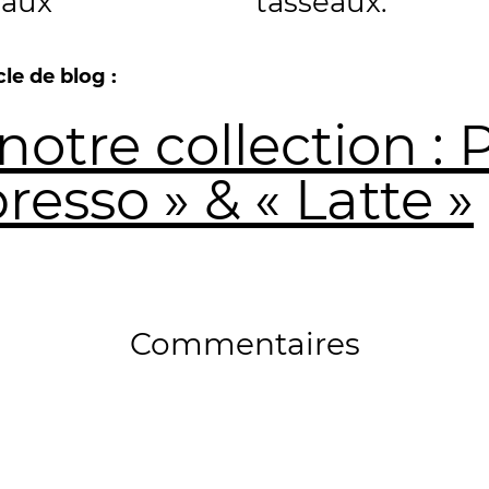
eaux
tasseaux.
le de blog :
otre collection : 
resso » & « Latte »
Commentaires