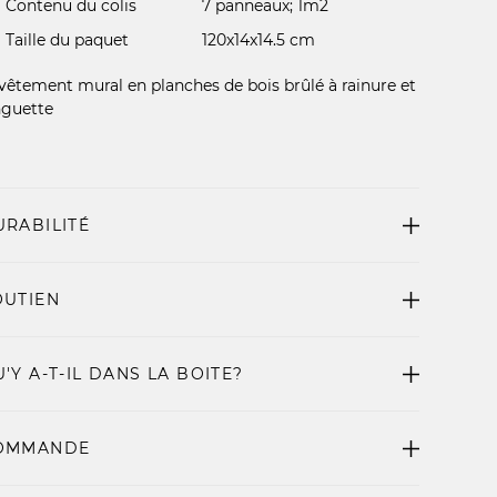
Contenu du colis
7 panneaux; 1m2
Taille du paquet
120x14x14.5 cm
vêtement mural en planches de bois brûlé à rainure et
nguette
URABILITÉ
OUTIEN
'Y A-T-IL DANS LA BOITE?
OMMANDE