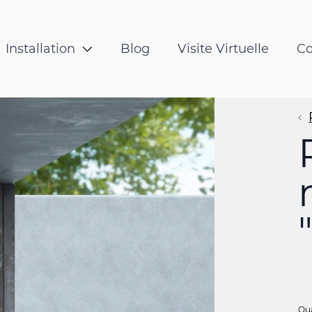
s
Panneau
tallation du panneau
Installatio
Installation
Blog
Visite Virtuelle
Co
s
bois 3 plis
Qu