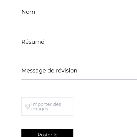
Importer des
images
Poster le