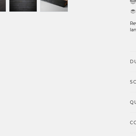
Re
la
D
S
QU
C