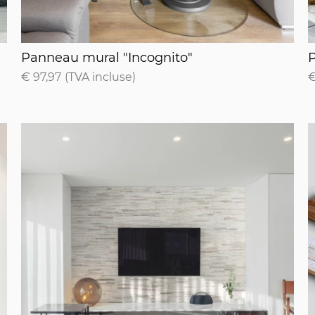
Panneau mural "Incognito"
P
Panneau mural "Incognito"
€ 97,97
(TVA incluse)
€