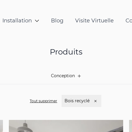
s
Panneau
tallation du panneau
Installatio
Installation
Blog
Visite Virtuelle
Co
s
bois 3 plis
Produits
Conception
Bois recyclé
Tout supprimer