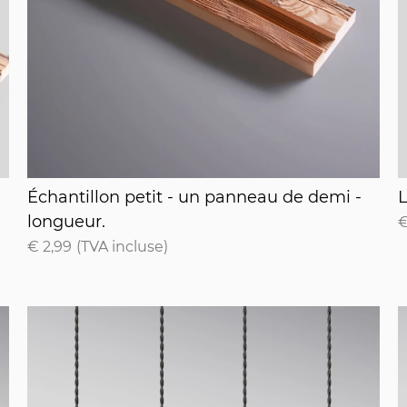
 normale
Échantillon petit - un panneau de demi - long
L
Échantillon petit - un panneau de demi -
longueur.
€
€ 2,99
(TVA incluse)