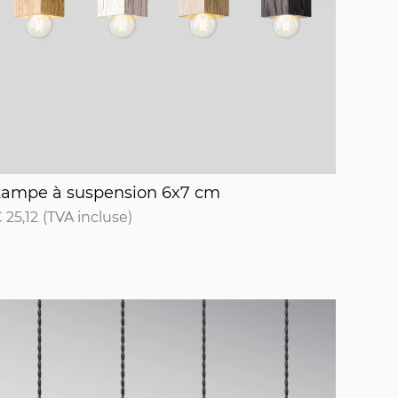
ueur.
ampe à suspension 6x7 cm
Lampe à suspension 6x7 cm
 25,12
(TVA incluse)