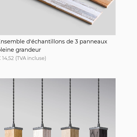
nsemble d'échantillons de 3 panneaux pleine gr
nsemble d'échantillons de 3 panneaux
leine grandeur
 14,52
(TVA incluse)