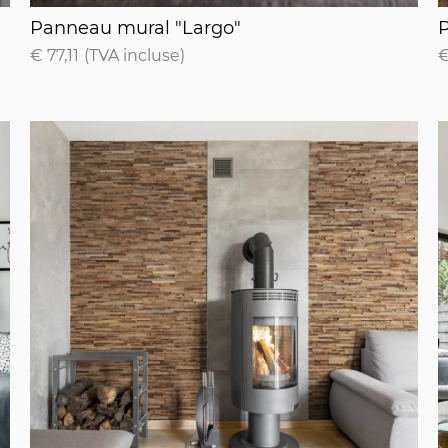
Panneau mural "Largo"
P
Panneau mural "Largo"
€ 77,11
(TVA incluse)
€