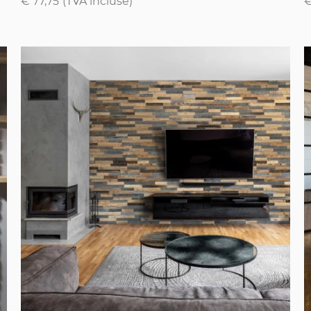
€ 77,75
(TVA incluse)
€