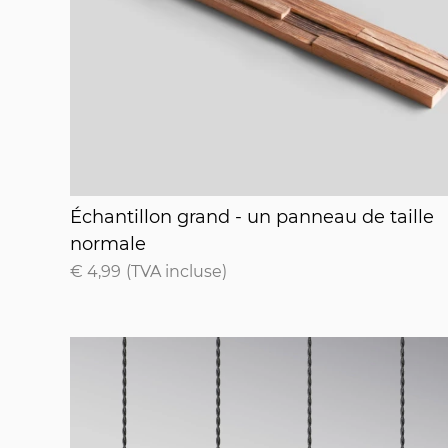
Échantillon grand - un panneau de taille
Échantillon grand - un panneau de taille
normale
€ 4,99
(TVA incluse)