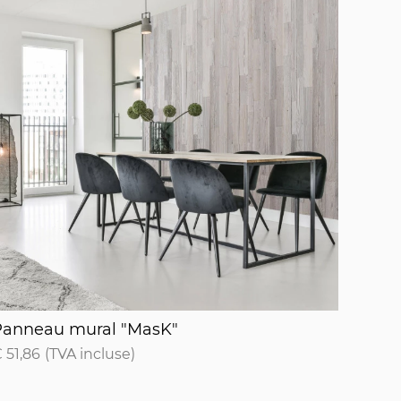
anneau mural "MasK"
Panneau mural "MasK"
 51,86
(TVA incluse)