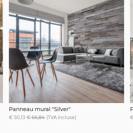
Panneau mural "Silver"
P
Panneau mural "Silver"
€ 50,13
€ 66,84
(TVA incluse)
€