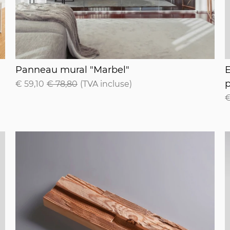
Panneau mural "Marbel"
E
Panneau mural "Marbel"
E
p
€ 59,10
€ 78,80
(TVA incluse)
€