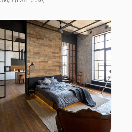
 86,13
(TVA incluse)